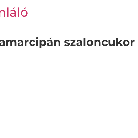
mláló
lamarcipán szaloncukor