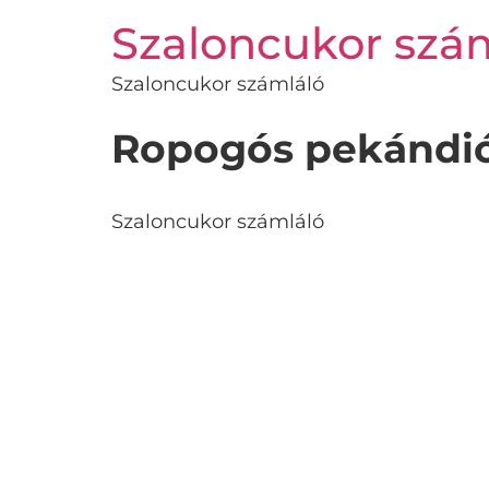
Szaloncukor szá
Szaloncukor számláló
Ropogós pekándió
Szaloncukor számláló