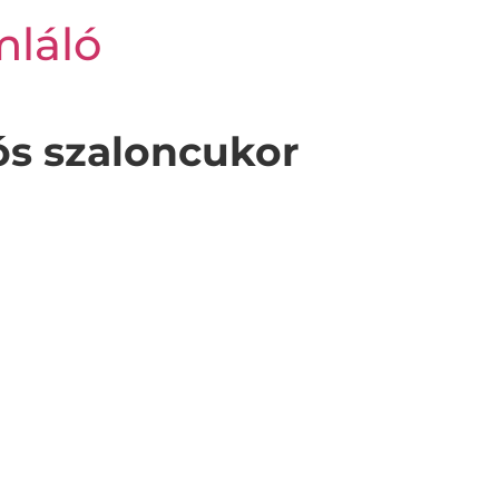
mláló
s szaloncukor