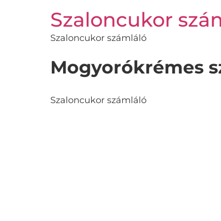
Szaloncukor szá
Szaloncukor számláló
Mogyorókrémes sz
Szaloncukor számláló