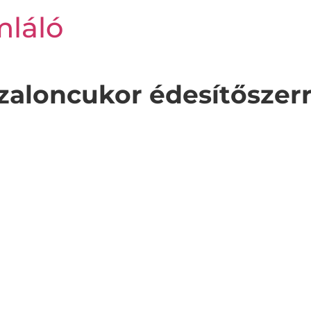
mláló
aloncukor édesítőszerr